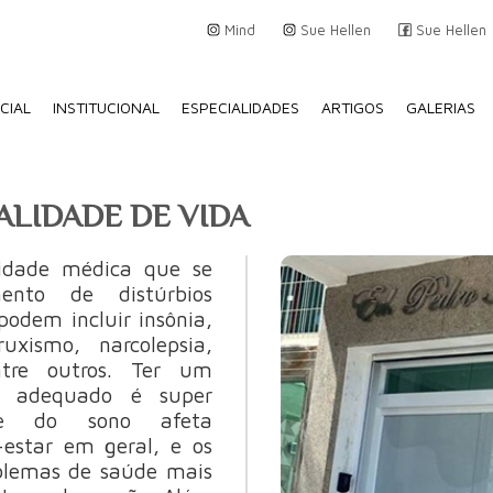
Mind
Sue Hellen
Sue Hellen
ICIAL
INSTITUCIONAL
ESPECIALIDADES
ARTIGOS
GALERIAS
ALIDADE DE VIDA
idade médica que se
ento de distúrbios
 podem incluir insônia,
xismo, narcolepsia,
ntre outros. Ter um
to adequado é super
de do sono afeta
estar em geral, e os
oblemas de saúde mais