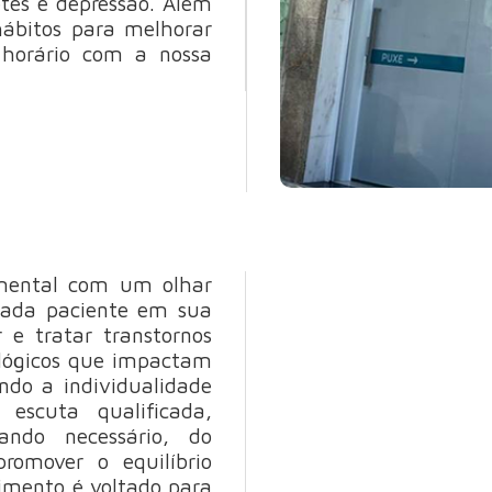
tes e depressão. Além
hábitos para melhorar
horário com a nossa
 mental com um olhar
cada paciente em sua
 e tratar transtornos
lógicos que impactam
ndo a individualidade
escuta qualificada,
ando necessário, do
romover o equilíbrio
imento é voltado para